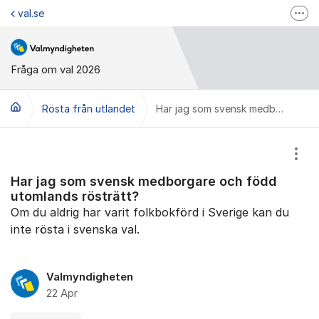
Hoppa till innehåll
val.se
Fler
Valmyndigheten på Facebook
Valmyndigheten på Instagram
Fråga om val 2026
Valupplysningen
Rösta från utlandet
Har jag som svensk medborgare och född utomlands rösträtt?
Visa
Har jag som svensk medborgare och född
utomlands rösträtt?
Om du aldrig har varit folkbokförd i Sverige kan du
inte rösta i svenska val.
Valmyndigheten
22 Apr