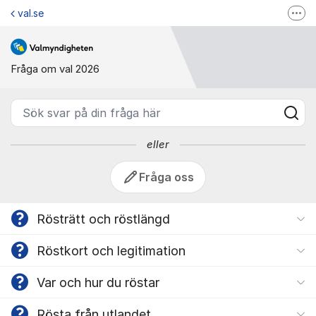
Hoppa till innehåll
val.se
Fler
Fråga om val 2026 - Valmyndi
Valmyndigheten på Facebook
Valmyndigheten på Instagram
Fråga om val 2026
Valupplysningen
Sök svar på din fråga här
eller
Fråga oss
Rösträtt och röstlängd
Röstkort och legitimation
Var och hur du röstar
Rösta från utlandet