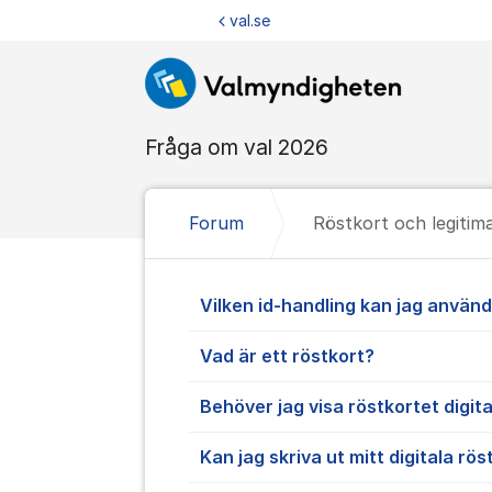
Hoppa till innehåll
val.se
Fråga om val 2026
Forum
Röstkort och legitim
Röstkort och 
Vilken id-handling kan jag använ
Vad är ett röstkort?
Behöver jag visa röstkortet digita
Kan jag skriva ut mitt digitala rös