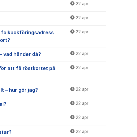
22 apr
22 apr
h folkbokföringsadress
22 apr
kort?
e – vad händer då?
22 apr
för att få röstkortet på
22 apr
alt – hur gör jag?
22 apr
al?
22 apr
22 apr
star?
22 apr