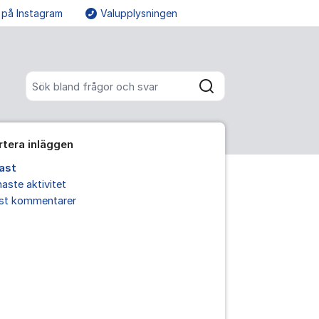
 på Instagram
Valupplysningen
Fler supportlänkar
Sök bland alla inlägg
Sök
rtera inläggen
ast
aste aktivitet
est kommentarer