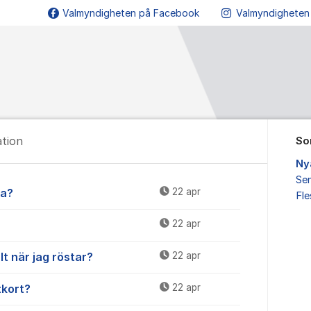
Valmyndigheten på Facebook
Valmyndigheten
ation
So
Ny
Sen
legitimation
da?
22 apr
Fl
22 apr
lt när jag röstar?
22 apr
tkort?
22 apr