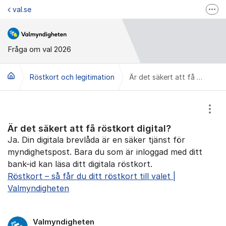
Hoppa till innehåll
val.se
Fler
Valmyndigheten på Facebook
Valmyndigheten på Instagram
Fråga om val 2026
Valupplysningen
Röstkort och legitimation
Är det säkert att få röstkort digital?
Visa
Är det säkert att få röstkort digital?
Ja. Din digitala brevlåda är en säker tjänst för
myndighetspost. Bara du som är inloggad med ditt
bank-id kan läsa ditt digitala röstkort.
Röstkort – så får du ditt röstkort till valet |
Valmyndigheten
Valmyndigheten