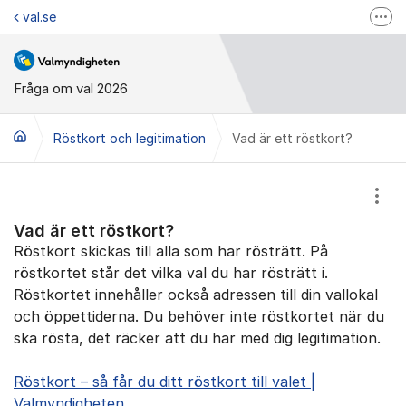
Hoppa till innehåll
val.se
Fler
Valmyndigheten på Facebook
Valmyndigheten på Instagram
Fråga om val 2026
Valupplysningen
Röstkort och legitimation
Vad är ett röstkort?
Visa
Vad är ett röstkort?
Röstkort skickas till alla som har rösträtt. På
röstkortet står det vilka val du har rösträtt i.
Röstkortet innehåller också adressen till din vallokal
och öppettiderna. Du behöver inte röstkortet när du
ska rösta, det räcker att du har med dig legitimation.
Röstkort – så får du ditt röstkort till valet |
Valmyndigheten