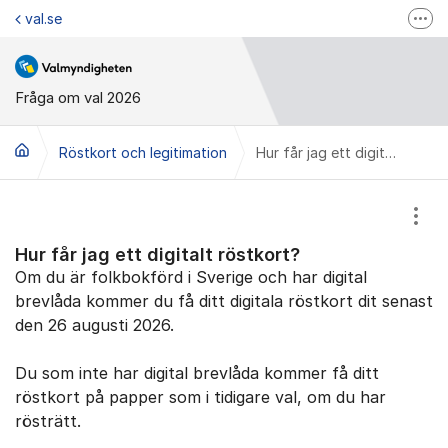
Hoppa till innehåll
val.se
Fler
Valmyndigheten på Facebook
Valmyndigheten på Instagram
Fråga om val 2026
Valupplysningen
Röstkort och legitimation
Hur får jag ett digitalt röstkort?
Visa
Hur får jag ett digitalt röstkort?
Om du är folkbokförd i Sverige och har digital
brevlåda kommer du få ditt digitala röstkort dit senast
den 26 augusti 2026.
Du som inte har digital brevlåda kommer få ditt
röstkort på papper som i tidigare val, om du har
rösträtt.