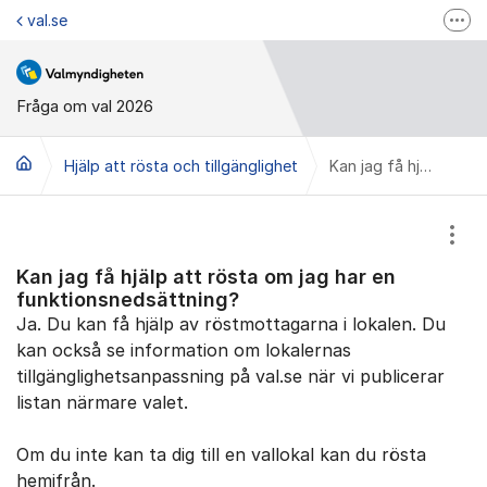
Hoppa till innehåll
val.se
Fler
Valmyndigheten på Facebook
Valmyndigheten på Instagram
Fråga om val 2026
Valupplysningen
Hjälp att rösta och tillgänglighet
Kan jag få hjälp att rösta om jag har en funktionsnedsättning?
Visa
Kan jag få hjälp att rösta om jag har en
funktionsnedsättning?
Ja. Du kan få hjälp av röstmottagarna i lokalen. Du
kan också se information om lokalernas
tillgänglighetsanpassning på val.se när vi publicerar
listan närmare valet.
Om du inte kan ta dig till en vallokal kan du rösta
hemifrån.