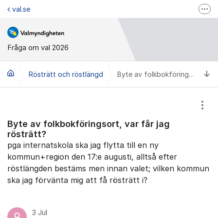
Hoppa till innehåll
val.se
Fler
Valmyndigheten på Facebook
Valmyndigheten på Instagram
Fråga om val 2026
Valupplysningen
Ti
Rösträtt och röstlängd
Byte av folkbokföringsort, var får jag rösträtt?
Visa
Byte av folkbokföringsort, var får jag
rösträtt?
pga internatskola ska jag flytta till en ny
kommun+region den 17:e augusti, alltså efter
röstlängden bestäms men innan valet; vilken kommun
ska jag förvänta mig att få rösträtt i?
3 Jul